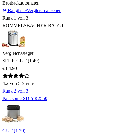
Brotbackautomaten
Rangliste/Vergleich ansehen
Rang
1
von 3
ROMMELSBACHER BA 550
Vergleichssieger
SEHR GUT (1.49)
€ 84.90
4.2
von 5 Sterne
Rang
2
von 3
Panasonic SD-YR2550
GUT (1.79)