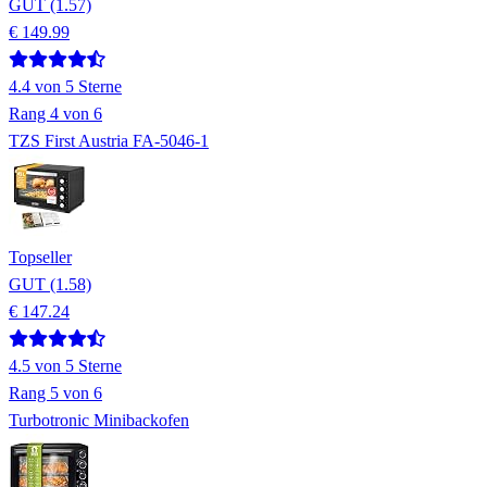
GUT (1.57)
€ 149.99
4.4
von 5 Sterne
Rang
4
von 6
TZS First Austria FA-5046-1
Topseller
GUT (1.58)
€ 147.24
4.5
von 5 Sterne
Rang
5
von 6
Turbotronic Minibackofen