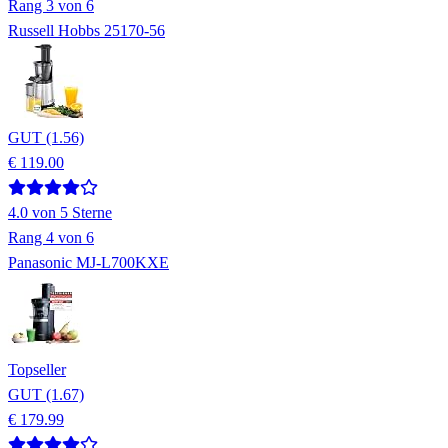
Rang
3
von 6
Russell Hobbs 25170-56
GUT (1.56)
€ 119.00
4.0
von 5 Sterne
Rang
4
von 6
Panasonic MJ-L700KXE
Topseller
GUT (1.67)
€ 179.99