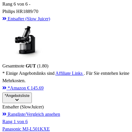
Rang
6
von 6 -
Philips HR1889/70
Entsafter (Slow Juicer)
Gesamtnote
GUT
(1.80)
* Einige Angebotslinks sind
Affiliate Links
. Für Sie entstehen keine
Mehrkosten.
*
Amazon
€ 145.69
*
Angebotsliste
Entsafter (SlowJuicer)
Rangliste/Vergleich ansehen
Rang
1
von 6
Panasonic MJ-L501KXE