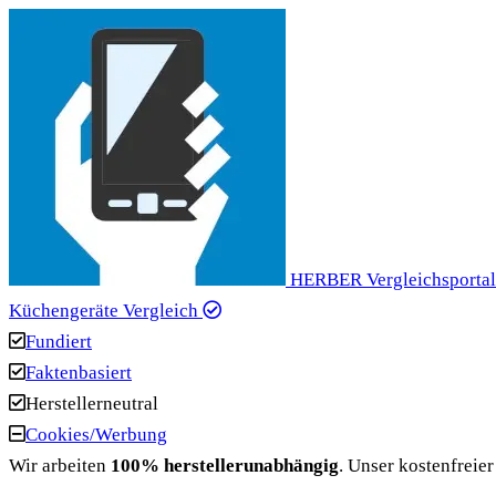
HERBER
Vergleichsporta
Küchengeräte Vergleich
Fundiert
Faktenbasiert
Herstellerneutral
Cookies/Werbung
Wir arbeiten
100% herstellerunabhängig
. Unser kostenfreier