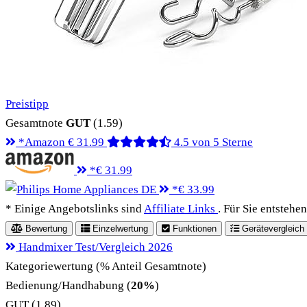
Preistipp
Gesamtnote
GUT
(1.59)
*
Amazon
€ 31.99
4.5
von 5 Sterne
*
€ 31.99
*
€ 33.99
* Einige Angebotslinks sind
Affiliate Links
. Für Sie entstehe
Bewertung
Einzelwertung
Funktionen
Gerätevergleich
Handmixer Test/Vergleich 2026
Kategoriewertung (% Anteil Gesamtnote)
Bedienung/Handhabung (
20%
)
GUT (1.89)