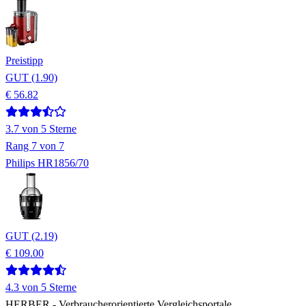
Preistipp
GUT (1.90)
€ 56.82
3.7
von 5 Sterne
Rang
7
von 7
Philips HR1856/70
GUT (2.19)
€ 109.00
4.3
von 5 Sterne
HERBER
- Verbraucherorientierte Vergleichsportale