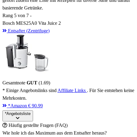
gehört zudem eine Liste mit Rezepten für diverse Säfte und darauf
basierende Getränke.
Rang
5
von 7 -
Bosch MES25A0 Vita Juice 2
Entsafter (Zentrifuge)
Gesamtnote
GUT
(1.69)
* Einige Angebotslinks sind
Affiliate Links
. Für Sie entstehen keine
Mehrkosten.
*
Amazon
€ 90.99
*
Angebotsliste
Häufig gestellte Fragen (FAQ)
Wie hole ich das Maximum aus dem Entsafter heraus?