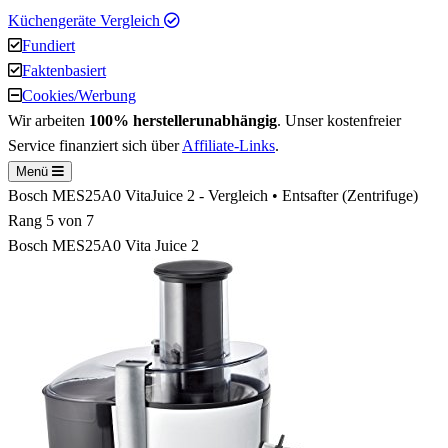
Küchengeräte Vergleich
Fundiert
Faktenbasiert
Cookies/Werbung
Wir arbeiten
100% herstellerunabhängig
. Unser kostenfreier
Service finanziert sich über
Affiliate-Links
.
Menü
Bosch MES25A0 VitaJuice 2 - Vergleich • Entsafter (Zentrifuge)
Rang
5
von 7
Bosch MES25A0 Vita Juice 2