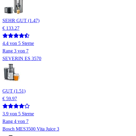
SEHR GUT (1.47)
€ 133.27
4.4
von 5 Sterne
Rang
3
von 7
SEVERIN ES 3570
GUT (1.51)
€ 59.97
3.9
von 5 Sterne
Rang
4
von 7
Bosch MES3500 Vita Juice 3