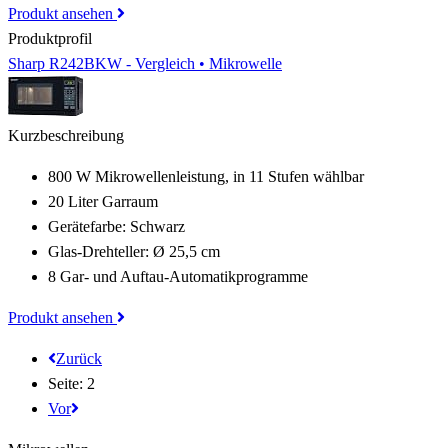
Produkt ansehen
Produktprofil
Sharp R242BKW - Vergleich • Mikrowelle
Kurzbeschreibung
800 W Mikrowellenleistung, in 11 Stufen wählbar
20 Liter Garraum
Gerätefarbe: Schwarz
Glas-Drehteller: Ø 25,5 cm
8 Gar- und Auftau-Automatikprogramme
Produkt ansehen
Seitennummerierung
Vorherige
Zurück
Seite
Seite: 2
Nächste
Vor
Seite