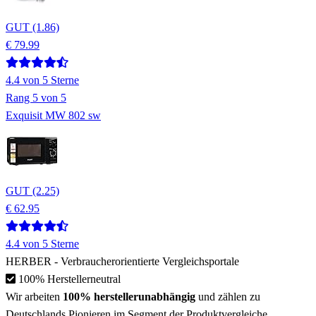
GUT (1.86)
€ 79.99
4.4
von 5 Sterne
Rang
5
von 5
Exquisit MW 802 sw
GUT (2.25)
€ 62.95
4.4
von 5 Sterne
HERBER
- Verbraucherorientierte Vergleichsportale
100% Herstellerneutral
Wir arbeiten
100% herstellerunabhängig
und zählen zu
Deutschlands Pionieren
im Segment der Produktvergleiche.