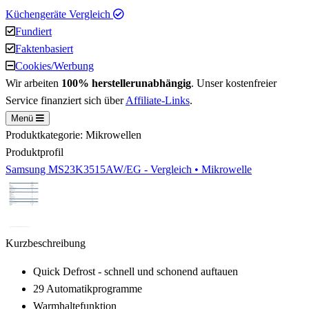
Küchengeräte Vergleich
Fundiert
Faktenbasiert
Cookies/Werbung
Wir arbeiten
100% herstellerunabhängig
. Unser kostenfreier
Service finanziert sich über
Affiliate-Links
.
Menü
Produktkategorie: Mikrowellen
Produktprofil
Samsung MS23K3515AW/EG - Vergleich • Mikrowelle
Kurzbeschreibung
Quick Defrost - schnell und schonend auftauen
29 Automatikprogramme
Warmhaltefunktion