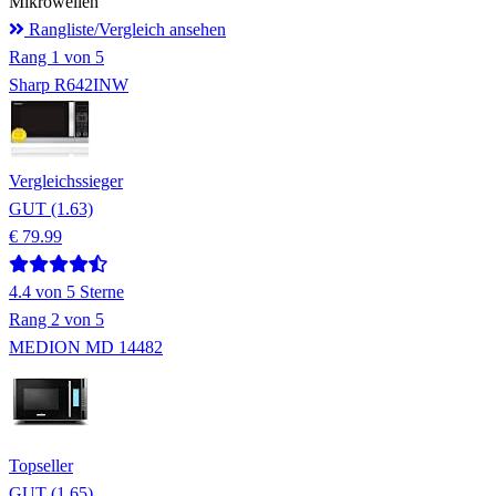
Mikrowellen
Rangliste/Vergleich ansehen
Rang
1
von 5
Sharp R642INW
Vergleichssieger
GUT (1.63)
€ 79.99
4.4
von 5 Sterne
Rang
2
von 5
MEDION MD 14482
Topseller
GUT (1.65)